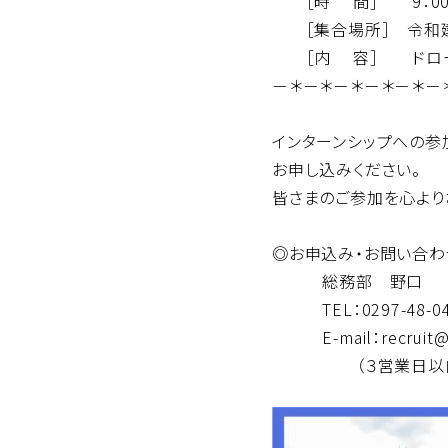
［時 間］ 9：00～
［集合場所］ 令和建
［内 容］ ドローン
－＊－＊－＊－＊－＊－
インターンシップへの参
お申し込みください。
皆さまのご参加を心より
◎お申込み・お問い合わ
総務部 野口
TEL：0297-48-04
E-mail：recruit@re
（３営業日以内に返