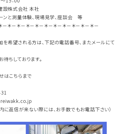
15：00
設株式会社 本社
と測量体験、現場見学、座談会 等
＊－＊－＊－＊－＊－＊－＊－＊－＊－＊－＊－
加を希望される方は、下記の電話番号、またメールにて
お待ちしております。
せはこちらまで
31
iwakk.co.jp
信が来ない際には、お手数でもお電話下さい）