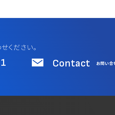
せください。
31
Contact
お問い合